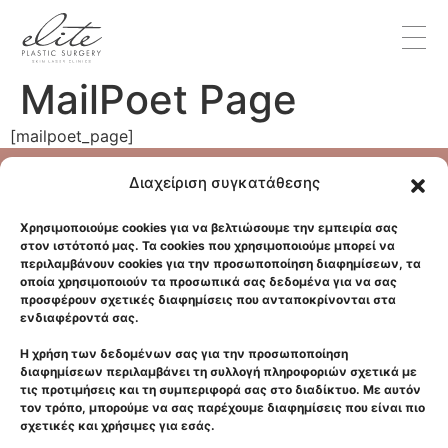
MailPoet Page
[mailpoet_page]
Διαχείριση συγκατάθεσης
Αρχική
Χρησιμοποιούμε cookies για να βελτιώσουμε την εμπειρία σας
Κλινική
στον ιστότοπό μας. Τα cookies που χρησιμοποιούμε μπορεί να
Επικοινωνία
περιλαμβάνουν cookies για την προσωποποίηση διαφημίσεων, τα
οποία χρησιμοποιούν τα προσωπικά σας δεδομένα για να σας
GDPR
προσφέρουν σχετικές διαφημίσεις που ανταποκρίνονται στα
ενδιαφέροντά σας.
Πρόσωπο
Σώμα
Η χρήση των δεδομένων σας για την προσωποποίηση
διαφημίσεων περιλαμβάνει τη συλλογή πληροφοριών σχετικά με
Laser
τις προτιμήσεις και τη συμπεριφορά σας στο διαδίκτυο. Με αυτόν
τον τρόπο, μπορούμε να σας παρέχουμε διαφημίσεις που είναι πιο
Μεταμόσχευση Μαλλιών
σχετικές και χρήσιμες για εσάς.
Δερματολογικά