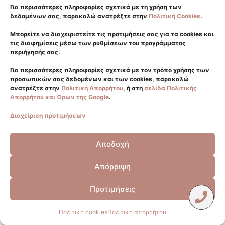
Για περισσότερες πληροφορίες σχετικά με τη χρήση των
δεδομένων σας, παρακαλώ ανατρέξτε στην
Πολιτική Cookies
.
Γλυφάδα
Μπορείτε να διαχειριστείτε τις προτιμήσεις σας για τα cookies και
2108940550
τις διαφημίσεις μέσω των ρυθμίσεων του προγράμματος
περιήγησής σας.
6981176411
info@eliteplasticsurgery.gr
Για περισσότερες πληροφορίες σχετικά με τον τρόπο χρήσης των
Σύνταγμα
προσωπικών σας δεδομένων και των cookies, παρακαλώ
ανατρέξτε στην
Πολιτική Απορρήτου
, ή στη
σελίδα Πολιτικής
2114115398
Απορρήτου και Όρων της Google
.
6932319439
Διαχείριση προτιμήσεων
Viber
Αποδοχή
Whatsapp
ΑΚΟΛΟΥΘΗΣΤΕ ΜΑΣ
Απόρριψη
Προτιμήσεις
Powered by Mene & Jo Creative Digital Marketing Agency
Πολιτική cookies
Πολιτική απορρήτου