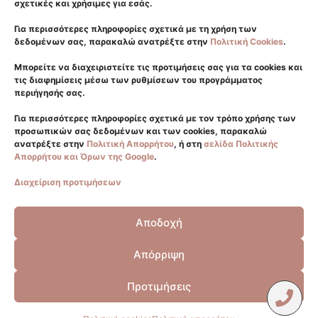
σχετικές και χρήσιμες για εσάς.
Μεταμόσχευση Μαλλιών
Για περισσότερες πληροφορίες σχετικά με τη χρήση των
Δερματολογικά
δεδομένων σας, παρακαλώ ανατρέξτε στην
Πολιτική Cookies
.
Μπορείτε να διαχειριστείτε τις προτιμήσεις σας για τα cookies και
Γλυφάδα
τις διαφημίσεις μέσω των ρυθμίσεων του προγράμματος
περιήγησής σας.
2108940550
6981176411
Για περισσότερες πληροφορίες σχετικά με τον τρόπο χρήσης των
προσωπικών σας δεδομένων και των cookies, παρακαλώ
info@eliteplasticsurgery.gr
ανατρέξτε στην
Πολιτική Απορρήτου
, ή στη
σελίδα Πολιτικής
Σύνταγμα
Απορρήτου και Όρων της Google
.
2114115398
Διαχείριση προτιμήσεων
6932319439
Αποδοχή
Viber
Whatsapp
Απόρριψη
ΑΚΟΛΟΥΘΗΣΤΕ ΜΑΣ
Προτιμήσεις