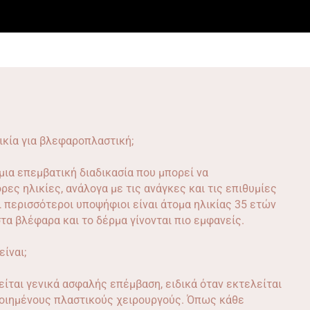
ικία για βλεφαροπλαστική;
μια επεμβατική διαδικασία που μπορεί να
ες ηλικίες, ανάλογα με τις ανάγκες και τις επιθυμίες
ι περισσότεροι υποψήφιοι είναι άτομα ηλικίας 35 ετών
στα βλέφαρα και το δέρμα γίνονται πιο εμφανείς.
ίναι;
ται γενικά ασφαλής επέμβαση, ειδικά όταν εκτελείται
ποιημένους πλαστικούς χειρουργούς. Όπως κάθε