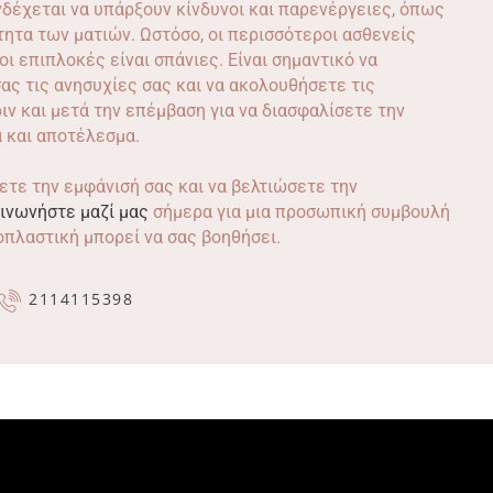
ενδέχεται να υπάρξουν κίνδυνοι και παρενέργειες, όπως
ητα των ματιών. Ωστόσο, οι περισσότεροι ασθενείς
ι επιπλοκές είναι σπάνιες. Είναι σημαντικό να
ας τις ανησυχίες σας και να ακολουθήσετε τις
ιν και μετά την επέμβαση για να διασφαλίσετε την
 και αποτέλεσμα.
τε την εμφάνισή σας και να βελτιώσετε την
ινωνήστε μαζί μας
σήμερα για μια προσωπική συμβουλή
πλαστική μπορεί να σας βοηθήσει.
2114115398