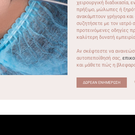
χειρουργική διαδικασία, 
πρήξιμο, μώλωπες ή ξηρότ
ανακάμπτουν γρήγορα και ο
συζητήσετε με τον ιατρό σ
προτεινόμενες οδηγίες πρ
καλύτερη δυνατή εμπειρία
Αν σκέφτεστε να ανανεώσε
αυτοπεποίθησή σας,
επικο
και μάθετε πώς η βλεφαρο
ΔΩΡΕΑΝ ΕΝΗΜΕΡΩΣΗ