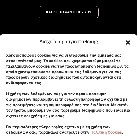
ΚΛΕΙΣΕ ΤΟ ΡΑΝΤΕΒΟΥ ΣΟΥ
Διαχείριση συγκατάθεσης
Χρησιμοποιούμε cookies για να βελτιώσουμε την εμπειρία σας
Αρχική
στον ιστότοπό μας. Τα cookies που χρησιμοποιούμε μπορεί να
Κλινική
περιλαμβάνουν cookies για την προσωποποίηση διαφημίσεων, τα
οποία χρησιμοποιούν τα προσωπικά σας δεδομένα για να σας
Επικοινωνία
προσφέρουν σχετικές διαφημίσεις που ανταποκρίνονται στα
ενδιαφέροντά σας.
GDPR
Πρόσωπο
Η χρήση των δεδομένων σας για την προσωποποίηση
διαφημίσεων περιλαμβάνει τη συλλογή πληροφοριών σχετικά με
Σώμα
τις προτιμήσεις και τη συμπεριφορά σας στο διαδίκτυο. Με αυτόν
τον τρόπο, μπορούμε να σας παρέχουμε διαφημίσεις που είναι πιο
Laser
σχετικές και χρήσιμες για εσάς.
Μεταμόσχευση Μαλλιών
Για περισσότερες πληροφορίες σχετικά με τη χρήση των
Δερματολογικά
δεδομένων σας, παρακαλώ ανατρέξτε στην
Πολιτική Cookies
.