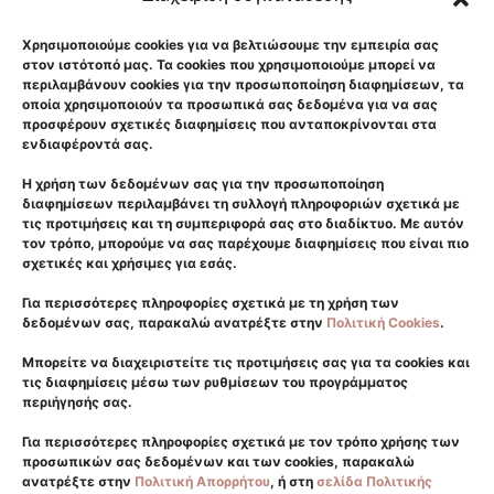
Χρησιμοποιούμε cookies για να βελτιώσουμε την εμπειρία σας
Αρχική
στον ιστότοπό μας. Τα cookies που χρησιμοποιούμε μπορεί να
Κλινική
περιλαμβάνουν cookies για την προσωποποίηση διαφημίσεων, τα
οποία χρησιμοποιούν τα προσωπικά σας δεδομένα για να σας
Επικοινωνία
προσφέρουν σχετικές διαφημίσεις που ανταποκρίνονται στα
ενδιαφέροντά σας.
GDPR
Πρόσωπο
Η χρήση των δεδομένων σας για την προσωποποίηση
διαφημίσεων περιλαμβάνει τη συλλογή πληροφοριών σχετικά με
Σώμα
τις προτιμήσεις και τη συμπεριφορά σας στο διαδίκτυο. Με αυτόν
τον τρόπο, μπορούμε να σας παρέχουμε διαφημίσεις που είναι πιο
Laser
σχετικές και χρήσιμες για εσάς.
Μεταμόσχευση Μαλλιών
Για περισσότερες πληροφορίες σχετικά με τη χρήση των
Δερματολογικά
δεδομένων σας, παρακαλώ ανατρέξτε στην
Πολιτική Cookies
.
Μπορείτε να διαχειριστείτε τις προτιμήσεις σας για τα cookies και
Γλυφάδα
τις διαφημίσεις μέσω των ρυθμίσεων του προγράμματος
περιήγησής σας.
2108940550
6981176411
Για περισσότερες πληροφορίες σχετικά με τον τρόπο χρήσης των
προσωπικών σας δεδομένων και των cookies, παρακαλώ
info@eliteplasticsurgery.gr
ανατρέξτε στην
Πολιτική Απορρήτου
, ή στη
σελίδα Πολιτικής