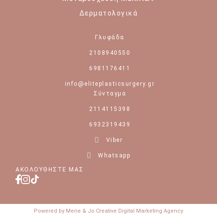
Δερματολογικά
Γλυφάδα
2108940550
6981176411
info@eliteplasticsurgery.gr
Σύνταγμα
2114115398
6932319439
Viber
Whatsapp
ΑΚΟΛΟΥΘΉΣΤΕ ΜΑΣ
Powered by Mene & Jo Creative Digital Marketing Agency