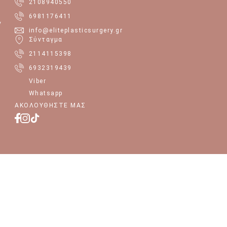
2108940550
6981176411
ν
info@eliteplasticsurgery.gr
Σύνταγμα
2114115398
6932319439
Viber
Whatsapp
ΑΚΟΛΟΥΘΉΣΤΕ ΜΑΣ