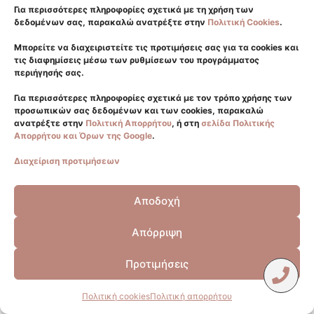
Για περισσότερες πληροφορίες σχετικά με τη χρήση των
Γλυφάδα
δεδομένων σας, παρακαλώ ανατρέξτε στην
Πολιτική Cookies
.
2108940550
Μπορείτε να διαχειριστείτε τις προτιμήσεις σας για τα cookies και
6981176411
τις διαφημίσεις μέσω των ρυθμίσεων του προγράμματος
περιήγησής σας.
info@eliteplasticsurgery.gr
Σύνταγμα
Για περισσότερες πληροφορίες σχετικά με τον τρόπο χρήσης των
προσωπικών σας δεδομένων και των cookies, παρακαλώ
2114115398
ανατρέξτε στην
Πολιτική Απορρήτου
, ή στη
σελίδα Πολιτικής
Απορρήτου και Όρων της Google
.
6932319439
Viber
Διαχείριση προτιμήσεων
Whatsapp
Αποδοχή
ΑΚΟΛΟΥΘΗΣΤΕ ΜΑΣ
Απόρριψη
Προτιμήσεις
Powered by Mene & Jo Creative Digital Marketing Agency
Πολιτική cookies
Πολιτική απορρήτου